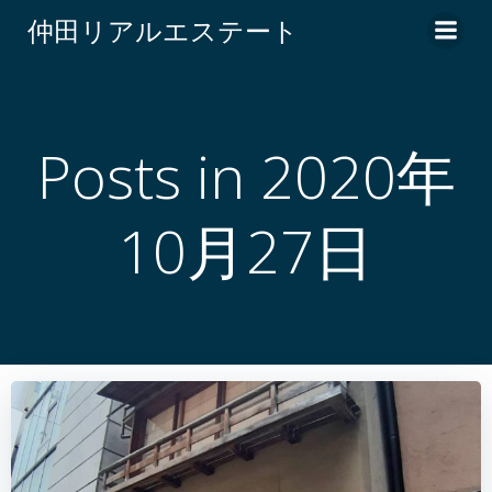
コ
仲田リアルエステート
ン
テ
ン
ツ
へ
Posts in 2020年
ス
キ
10月27日
ッ
プ