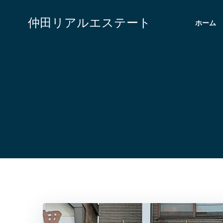
コ
ン
仲田リアルエステート
ホーム
テ
ン
ツ
へ
ス
キ
ッ
プ